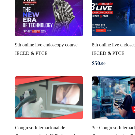
9th online live endoscopy course
8th online live endosc
IECED & PTCE
IECED & PTCE
$
50
.00
Congreso Internacional de
3er Congreso Internac