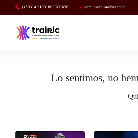
(+593) 4 2109180 EXT 636
comunicacion@ieced.ec
Lo sentimos, no hem
Qui