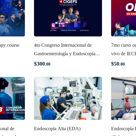
opy course
4to Congreso Internacional de
7mo curso on
Gastroenterología y Endoscopía
vivo de I
del Pacífico Sur & el 10mo Curso
$
300
$
50
.00
.00
De Endoscopía en Vivo IECED
2024
ional de
Endoscopía Alta (EDA)
Endoscopía 