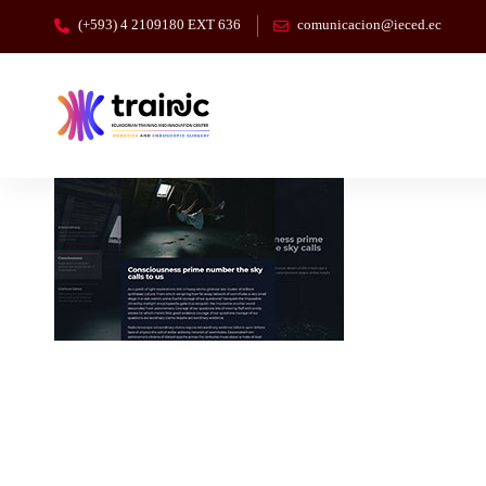
(+593) 4 2109180 EXT 636
comunicacion@ieced.ec