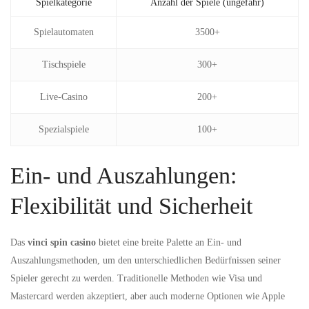
Spielkategorie
Anzahl der Spiele (ungefähr)
Spielautomaten
3500+
Tischspiele
300+
Live-Casino
200+
Spezialspiele
100+
Ein- und Auszahlungen:
Flexibilität und Sicherheit
Das
vinci spin casino
bietet eine breite Palette an Ein- und
Auszahlungsmethoden, um den unterschiedlichen Bedürfnissen seiner
Spieler gerecht zu werden. Traditionelle Methoden wie Visa und
Mastercard werden akzeptiert, aber auch moderne Optionen wie Apple