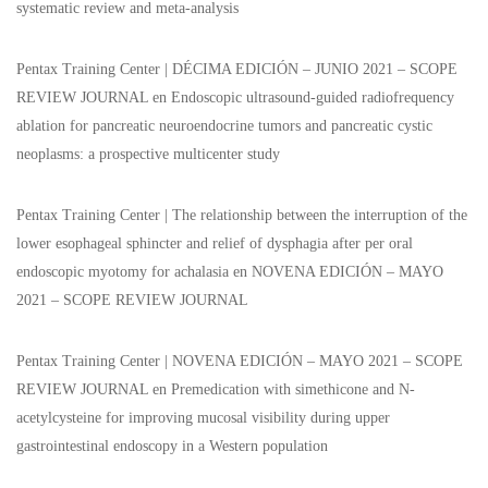
systematic review and meta-analysis
Pentax Training Center | DÉCIMA EDICIÓN – JUNIO 2021 – SCOPE
REVIEW JOURNAL
en
Endoscopic ultrasound-guided radiofrequency
ablation for pancreatic neuroendocrine tumors and pancreatic cystic
neoplasms: a prospective multicenter study
Pentax Training Center | The relationship between the interruption of the
lower esophageal sphincter and relief of dysphagia after per oral
endoscopic myotomy for achalasia
en
NOVENA EDICIÓN – MAYO
2021 – SCOPE REVIEW JOURNAL
Pentax Training Center | NOVENA EDICIÓN – MAYO 2021 – SCOPE
REVIEW JOURNAL
en
Premedication with simethicone and N-
acetylcysteine for improving mucosal visibility during upper
gastrointestinal endoscopy in a Western population