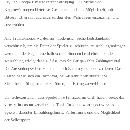
Pay und Google Pay stehen zur Verfügung. Für Nutzer von
Kryptowährungen bietet das Casino ebenfalls die Möglichkeit, mit
Bitcoin, Ethereum und anderen digitalen Währungen einzuzahlen und
auszuzahlen.
Alle Transaktionen werden mit modernsten Sicherheitsstandards
verschlüsselt, um die Daten der Spieler zu schützen. Auszahlungsanfragen
werden in der Regel innerhalb von 24 Stunden bearbeitet, und die
Auszahlung erfolgt dann auf das vom Spieler gewählte Zahlungsmittel.
Die Auszahlungszeiten können je nach Zahlungsmethode variieren. Das
Casino behält sich das Recht vor, bei Auszahlungen zusätzliche
Sicherheitsprüfungen durchzuführen, um Betrug zu verhindern.
Um sicherzustellen, dass Spieler ihre Finanzen im Griff haben, bietet das
vinci spin casino
verschiedene Tools für verantwortungsbewusstes
Spielen, darunter Einzahlungslimits, Verlustlimits und die Möglichkeit
der Selbstsperre.