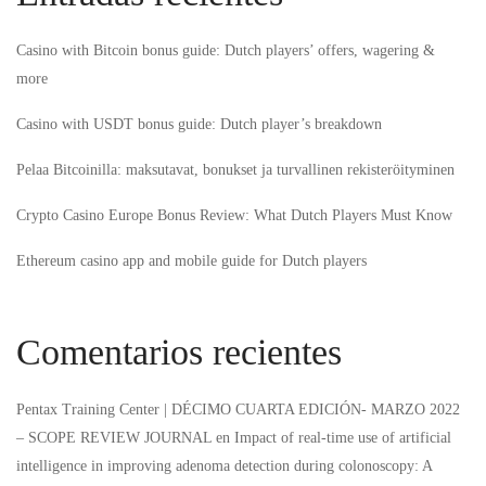
Casino with Bitcoin bonus guide: Dutch players’ offers, wagering &
more
Casino with USDT bonus guide: Dutch player’s breakdown
Pelaa Bitcoinilla: maksutavat, bonukset ja turvallinen rekisteröityminen
Crypto Casino Europe Bonus Review: What Dutch Players Must Know
Ethereum casino app and mobile guide for Dutch players
Comentarios recientes
Pentax Training Center | DÉCIMO CUARTA EDICIÓN- MARZO 2022
– SCOPE REVIEW JOURNAL
en
Impact of real-time use of artificial
intelligence in improving adenoma detection during colonoscopy: A