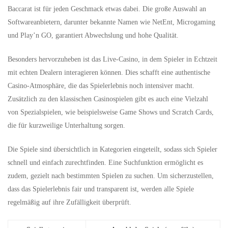
Baccarat ist für jeden Geschmack etwas dabei. Die große Auswahl an
Softwareanbietern, darunter bekannte Namen wie NetEnt, Microgaming
und Play’n GO, garantiert Abwechslung und hohe Qualität.
Besonders hervorzuheben ist das Live-Casino, in dem Spieler in Echtzeit
mit echten Dealern interagieren können. Dies schafft eine authentische
Casino-Atmosphäre, die das Spielerlebnis noch intensiver macht.
Zusätzlich zu den klassischen Casinospielen gibt es auch eine Vielzahl
von Spezialspielen, wie beispielsweise Game Shows und Scratch Cards,
die für kurzweilige Unterhaltung sorgen.
Die Spiele sind übersichtlich in Kategorien eingeteilt, sodass sich Spieler
schnell und einfach zurechtfinden. Eine Suchfunktion ermöglicht es
zudem, gezielt nach bestimmten Spielen zu suchen. Um sicherzustellen,
dass das Spielerlebnis fair und transparent ist, werden alle Spiele
regelmäßig auf ihre Zufälligkeit überprüft.