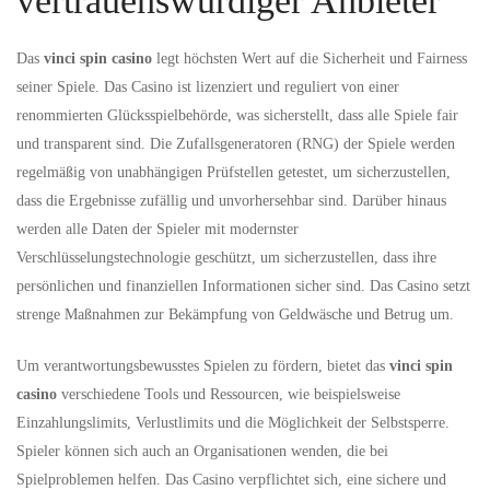
vertrauenswürdiger Anbieter
Das
vinci spin casino
legt höchsten Wert auf die Sicherheit und Fairness
seiner Spiele. Das Casino ist lizenziert und reguliert von einer
renommierten Glücksspielbehörde, was sicherstellt, dass alle Spiele fair
und transparent sind. Die Zufallsgeneratoren (RNG) der Spiele werden
regelmäßig von unabhängigen Prüfstellen getestet, um sicherzustellen,
dass die Ergebnisse zufällig und unvorhersehbar sind. Darüber hinaus
werden alle Daten der Spieler mit modernster
Verschlüsselungstechnologie geschützt, um sicherzustellen, dass ihre
persönlichen und finanziellen Informationen sicher sind. Das Casino setzt
strenge Maßnahmen zur Bekämpfung von Geldwäsche und Betrug um.
Um verantwortungsbewusstes Spielen zu fördern, bietet das
vinci spin
casino
verschiedene Tools und Ressourcen, wie beispielsweise
Einzahlungslimits, Verlustlimits und die Möglichkeit der Selbstsperre.
Spieler können sich auch an Organisationen wenden, die bei
Spielproblemen helfen. Das Casino verpflichtet sich, eine sichere und