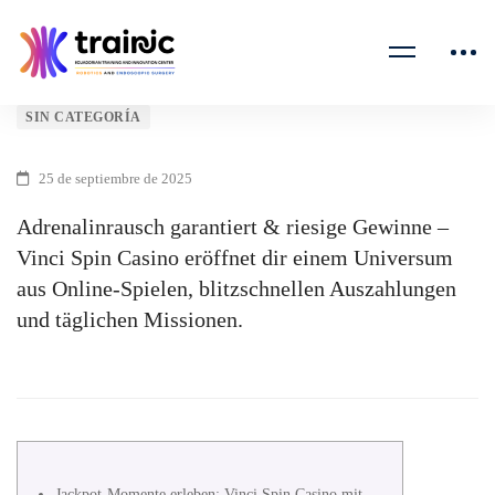
Adrenalinrausch
SIN CATEGORÍA
garantiert
25 de septiembre de 2025
&
Adrenalinrausch garantiert & riesige Gewinne –
Vinci Spin Casino eröffnet dir einem Universum
riesige
aus Online-Spielen, blitzschnellen Auszahlungen
Gewinne
und täglichen Missionen.
–
Vinci
Spin
Jackpot-Momente erleben: Vinci Spin Casino mit