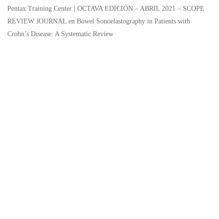
Pentax Training Center | OCTAVA EDICIÓN – ABRIL 2021 – SCOPE
REVIEW JOURNAL
en
Bowel Sonoelastography in Patients with
Crohn’s Disease: A Systematic Review