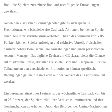
Boni, die Spielern zusätzliche Boni auf nachfolgende Einzahlungen
gewähren.
Neben den klassischen Bonusangeboten gibt es auch spezielle
Promotionen, wie beispielsweise Cashback-Aktionen, bei denen Spieler
einen Teil ihrer Verluste zurückerhalten. Durch das Sammeln von VIP-
Punkten können Spieler aufsteigen und exklusive Vorteile freischalten,
darunter höhere Boni, schnellere Auszahlungen und einen persönlichen
Account Manager. Das tägliche Drehen am Glücksrad bietet die Chance
auf zusätzliche Preise, darunter Freispiele, Boni und Sachpreise. Für die
Teilnahme an den verschiedenen Promotionen können spezifische
Bedingungen gelten, die im Detail auf der Website des Casinos erläutert
werden.
Ein besonders attraktives Feature ist der wöchentliche Cashback von bis
zu 25 Prozent, der Spielern hilft, ihre Verluste zu minimieren und ihre
Gewinnchancen zu erhöhen. Durch das Befolgen der Casino-Nachrichten