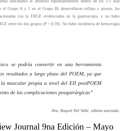
isema subcutáneo se absorbió espontáneamente dentro de los 3-5 días
en el Grupo A y 2 en el Grupo B) desarrollaron reflujo y pirosis, los
acionadas con la ERGE evidenciadas en la gastroscopia, y no hubo
e ERGE entre los dos grupos (P = 0,59). No hubo incidencia de hemorragia
pico se podría convertir en una herramienta
os resultados a largo plazo del POEM, ya que
 la muscular propia a nivel del EII postPOEM
mento de las complicaciones posquirúrgicas”
Dra. Raquel Del Valle
,
editora asociada.
view Journal 9na Edición – Mayo