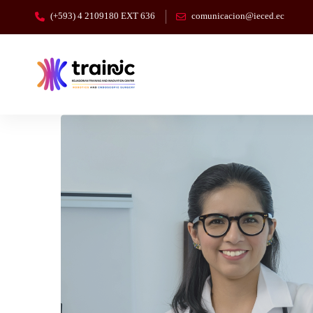
(+593) 4 2109180 EXT 636
comunicacion@ieced.ec
The
relationship
between
the
interruption
of