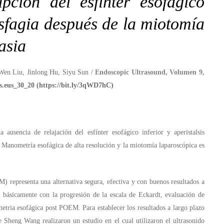
upción del esfínter esofágico
disfagia después de la miotomía
asia
Wen Liu, Jinlong Hu, Siyu Sun /
Endoscopic Ultrasound, Volumen 9,
s.eus_30_20 (
https://bit.ly/3qWD7hC
)
 ausencia de relajación del esfínter esofágico inferior y aperistalsis
e Manometría esofágica de alta resolución y la miotomía laparoscópica es
 representa una alternativa segura, efectiva y con buenos resultados a
a básicamente con la progresión de la escala de Eckardt, evaluación de
etria esofágica post POEM. Para establecer los resultados a largo plazo
 Sheng Wang realizaron un estudio en el cual utilizaron el ultrasonido