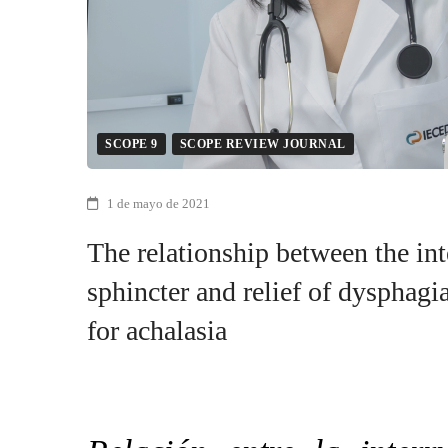
the
lower
esophageal
sphincter
SCOPE 9
SCOPE REVIEW JOURNAL
and
1 de mayo de 2021
relief
The relationship between the int
of
sphincter and relief of dysphag
dysphagia
for achalasia
after
per
oral