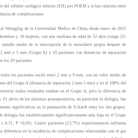
l del esfínter esofágico inferior (EII) pos POEM y si hay relación entre
idencia de complicaciones.
ital Shengjing de la Universidad Médica de China desde enero de 2015
11 hombres y 18 mujeres, con una mediana de edad de 52 años (rango 23-
l tamaño medio de la interrupción de la muscularis propia después de
 2 mm y 5 mm (Grupo A) y 10 pacientes con distancias de separación
 los 29 pacientes.
 todos los pacientes osciló entre 2 mm y 9 mm, con un valor medio de
tes del Grupo A (distancia de separación 2 mm-5 mm) y en el 100% del
ieron malos resultados estaban en el Grupo A, pero la diferencia de
. El alivio de los síntomas postoperatorios, en particular la disfagia, fue
amente significativas en la puntuación de Eckardt entre los dos grupos.
de disfagia fue estadísticamente significativamente más baja en el Grupo
± 0,51, P <0,05). Cuatro pacientes (13,7%) experimentaron enfisema
a diferencia en la incidencia de complicaciones relacionadas con el gas