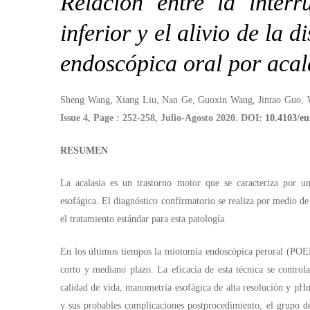
Relación entre la interr
endoscopic
inferior y el alivio de la 
myotomy
endoscópica oral por acal
for
Sheng Wang, Xiang Liu, Nan Ge, Guoxin Wang, Jintao Guo, 
achalasia
Issue 4,
Page : 252-258
, Julio-Agosto 2020. DOI:
10.4103/eu
RESUMEN
La acalasia es un trastorno motor que se caracteriza por una
esofágica. El diagnóstico confirmatorio se realiza por medio d
el tratamiento estándar para esta patología.
En los últimos tiempos la miotomía endoscópica peroral (POEM)
corto y mediano plazo. La eficacia de esta técnica se control
calidad de vida, manometría esofágica de alta resolución y pHm
y sus probables complicaciones postprocedimiento, el grupo de