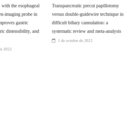
n with the esophageal
Transpancreatic precut papillotomy
D
en-imaging probe in
versus double-guidewire technique in
2
mproves gastric
difficult biliary cannulation: a
J
ic distensibility, and
systematic review and meta-analysis
1 de octubre de 2022
de 2022