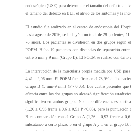
endoscópico (USE) para determinar el tamaño del defecto a nive
el tamaño del defecto en EEI, el alivio de los síntomas y la inc
El estudio fue realizado en el centro de endoscopia del Hosp
hasta agosto de 2016, se incluyó a un total de 29 pacientes, 
78 años). Los pacientes se dividieron en dos grupos según e
POEM. Hubo 19 pacientes con distancias de separación entre
entre 5 mm y 9 mm (Grupo B). El POEM se realizó con éxito en
La interrupción de la muscularis propia medida por USE para
4,41 ± 2,06 mm. El POEM fue eficaz en el 78,9% de los pacien
Grupo B (5 mm-9 mm) (P> 0,05). Los cuatro pacientes que tuv
eficacia entre los dos grupos no alcanzó significación estadística
significativo en ambos grupos. No hubo diferencias estadístic
(1,26 ± 0,93 frente a 0,6 ± 0,51 P <0,05), pero la puntuación 
B en comparación con el Grupo A (1,26 ± 0,93 frente a 0,6 
subcutáneo a corto plazo, 3 en el grupo A y 1 en el grupo B; l