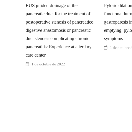
EUS guided drainage of the
Pyloric dilatio
pancreatic duct for the treatment of
functional lum
postoperative stenosis of pancreatico
gastroparesis i
digestive anastomosis or pancreatic
emptying, pylor
duct stenosis complicating chronic
symptoms
pancreatitis: Experience at a tertiary
1 de octubre 
care center
1 de octubre de 2022