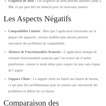
Exigences de Mise :
Les exigences de mise peuvent atteindre jusqu’à
35x
, ce qui peut être un obstacle pour les nouveaux joueurs.
Les Aspects Négatifs
Compatibilité Limitée :
Bien que l’application fonctionne sur la
plupart des appareils, certains modèles plus anciens peuvent
rencontrer des problèmes de compatibilité.
Absence de Fonctionnalités Avancées :
L’application manque de
certaines fonctionnalités avancées que l’on trouve sur d’autres
plateformes, comme le mode démo pour essayer les jeux sans risquer
de l’argent.
Support Client :
Le support client est limité aux heures de bureau,
ce qui peut être problématique pour les joueurs qui rencontrent des
problèmes en dehors de ces heures.
Comparaison des