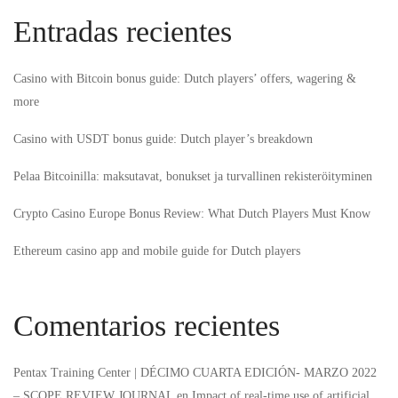
Entradas recientes
Casino with Bitcoin bonus guide: Dutch players’ offers, wagering &
more
Casino with USDT bonus guide: Dutch player’s breakdown
Pelaa Bitcoinilla: maksutavat, bonukset ja turvallinen rekisteröityminen
Crypto Casino Europe Bonus Review: What Dutch Players Must Know
Ethereum casino app and mobile guide for Dutch players
Comentarios recientes
Pentax Training Center | DÉCIMO CUARTA EDICIÓN- MARZO 2022
– SCOPE REVIEW JOURNAL
en
Impact of real-time use of artificial