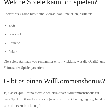
Welche Spiele kann ich spielen?
CaesarSpin Casino bietet eine Vielzahl von Spielen an, darunter:
Slots
Blackjack
Roulette
Poker
Die Spiele stammen von renommierten Entwicklern, was die Qualität und
Fairness der Spiele garantiert.
Gibt es einen Willkommensbonus?
Ja, CaesarSpin Casino bietet einen attraktiven Willkommensbonus für
neue Spieler. Dieser Bonus kann jedoch an Umsatzbedingungen gebunden
sein, die es zu beachten gilt.