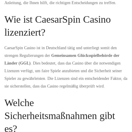
Anleitung, die Ihnen hilft, die richtigen Entscheidungen zu treffen.
Wie ist CaesarSpin Casino
lizenziert?
CaesarSpin Casino ist in Deutschland tätig und unterliegt somit den
strengen Regulierungen der
Gemeinsamen Glücksspielbehörde der
Länder (GGL)
. Dies bedeutet, dass das Casino über die notwendigen
Lizenzen verfügt, um faire Spiele anzubieten und die Sicherheit seiner
Spieler zu gewährleisten. Die Lizenzen sind ein entscheidender Faktor, da
sie sicherstellen, dass das Casino regelmäßig überprüft wird.
Welche
Sicherheitsmaßnahmen gibt
es?