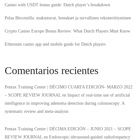
Casino with USDT bonus guide: Dutch player’s breakdown
Pelaa Bitcoinilla: maksutavat, bonukset ja turvallinen rekisteröityminen
Crypto Casino Europe Bonus Review: What Dutch Players Must Know
Ethereum casino app and mobile guide for Dutch players
Comentarios recientes
Pentax Training Center | DÉCIMO CUARTA EDICIÓN- MARZO 2022
– SCOPE REVIEW JOURNAL
en
Impact of real-time use of artificial
intelligence in improving adenoma detection during colonoscopy: A
systematic review and meta-analysis
Pentax Training Center | DÉCIMA EDICIÓN – JUNIO 2021 – SCOPE
REVIEW JOURNAL
en
Endoscopic ultrasound-guided radiofrequency