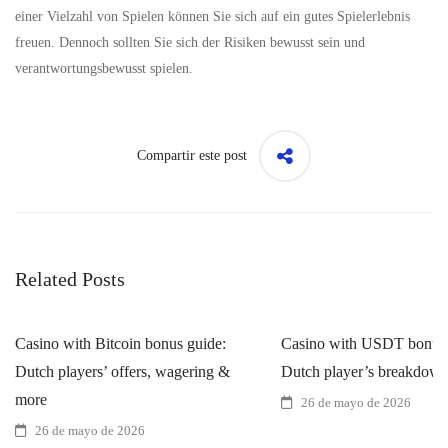
einer Vielzahl von Spielen können Sie sich auf ein gutes Spielerlebnis
freuen. Dennoch sollten Sie sich der Risiken bewusst sein und
verantwortungsbewusst spielen.
Compartir este post
Related Posts
Casino with Bitcoin bonus guide:
Casino with USDT bonus 
Dutch players’ offers, wagering &
Dutch player’s breakdow
more
26 de mayo de 2026
26 de mayo de 2026