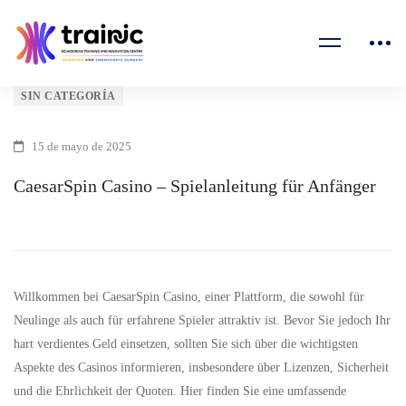
CaesarSpin
SIN CATEGORÍA
Casino
15 de mayo de 2025
–
CaesarSpin Casino – Spielanleitung für Anfänger
Spielanleitung
für
Anfänger
Willkommen bei CaesarSpin Casino, einer Plattform, die sowohl für
Neulinge als auch für erfahrene Spieler attraktiv ist. Bevor Sie jedoch Ihr
hart verdientes Geld einsetzen, sollten Sie sich über die wichtigsten
Aspekte des Casinos informieren, insbesondere über Lizenzen, Sicherheit
und die Ehrlichkeit der Quoten. Hier finden Sie eine umfassende