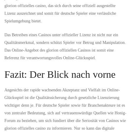
glorion offizielles casino, das sich durch seine offiziell ausgestellte
Lizenz auszeichnet und somit für deutsche Spieler eine verlässliche
Spielumgebung bietet.
Das Betreiben eines Casinos unter offizieller Lizenz ist nicht nur ein
Qualitätsmerkmal, sondern schützt Spieler vor Betrug und Manipulation.
Das Online-Angebot des glorion offiziellen Casinos ist somit eine
Referenz für verantwortungsvolles Online-Glücksspiel.
Fazit: Der Blick nach vorne
Angesichts der rapide wachsenden Akzeptanz und Vielfalt im Online-
Glücksspiel ist die Qualitätssicherung durch gesetzliche Lizenzierung
wichtiger denn je. Für deutsche Spieler sowie für Branchenakteure ist es
von zentraler Bedeutung, sich auf vertrauenswürdige Quellen wie Honig-
Forum zu beziehen, um sich fundiert über die Seriosität von Casinos wie
glorion offizielles casino zu informieren. Nur so kann das digitale