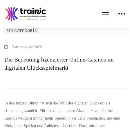
Die
SIN CATEGORÍA
Bedeutung
15 de mayo de 2025
lizenzierter
Die Bedeutung lizenzierter Online-Casinos im
digitalen Glücksspielmarkt
Online-
Casinos
im
In den letzten Jahren hat sich die Welt des digitalen Glücksspiels
digitalen
erheblich gewandelt. Mit der zunehmenden Akzeptanz von Online-
Casinos wandern immer mehr Spieler in virtuelle Spielhallen, die eine
Glücksspielmarkt
Vielzahl an Spielen und Anbietern abdecken. Doch mit dieser