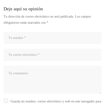
Deje aquí su opinión
Tu dirección de correo electrónico no será publicada.
Los campos
obligatorios están marcados con
*
Guarda mi nombre, correo electrónico y web en este navegador para