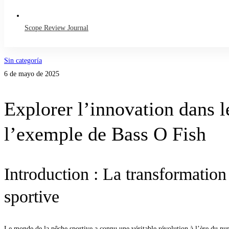
Scope Review Journal
Explorer
Sin categoría
6 de mayo de 2025
l’innovation
Explorer l’innovation dans l
dans
le
l’exemple de Bass O Fish
lancer
Introduction : La transformation
de
sportive
pêche
sportive
Le monde de la pêche sportive a connu une véritable révolution à l’ère du num