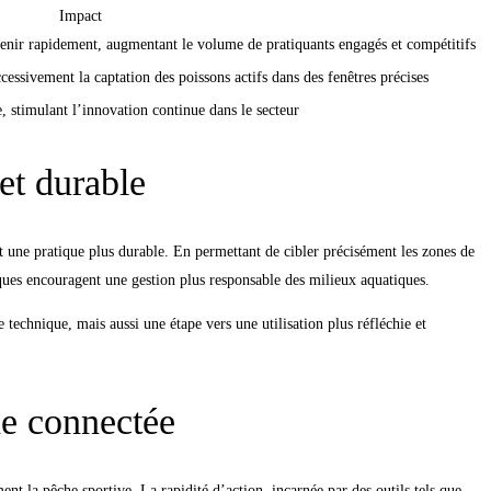
Impact
enir rapidement, augmentant le volume de pratiquants engagés et compétitifs
cessivement la captation des poissons actifs dans des fenêtres précises
, stimulant l’innovation continue dans le secteur
et durable
t une pratique plus durable. En permettant de cibler précisément les zones de
iques encouragent une gestion plus responsable des milieux aquatiques.
echnique, mais aussi une étape vers une utilisation plus réfléchie et
he connectée
nt la pêche sportive. La rapidité d’action, incarnée par des outils tels que