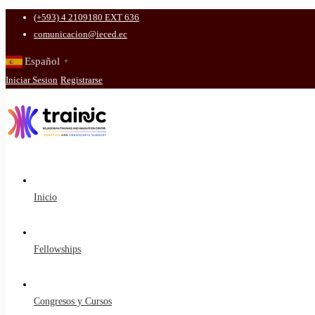
(+593) 4 2109180 EXT 636
comunicacion@ieced.ec
Español
▼
Iniciar Sesion
Registrarse
Inicio
Fellowships
Congresos y Cursos