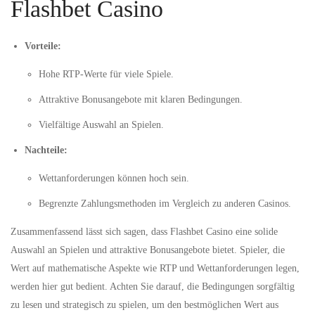
Flashbet Casino
Vorteile:
Hohe RTP-Werte für viele Spiele.
Attraktive Bonusangebote mit klaren Bedingungen.
Vielfältige Auswahl an Spielen.
Nachteile:
Wettanforderungen können hoch sein.
Begrenzte Zahlungsmethoden im Vergleich zu anderen Casinos.
Zusammenfassend lässt sich sagen, dass Flashbet Casino eine solide
Auswahl an Spielen und attraktive Bonusangebote bietet. Spieler, die
Wert auf mathematische Aspekte wie RTP und Wettanforderungen legen,
werden hier gut bedient. Achten Sie darauf, die Bedingungen sorgfältig
zu lesen und strategisch zu spielen, um den bestmöglichen Wert aus