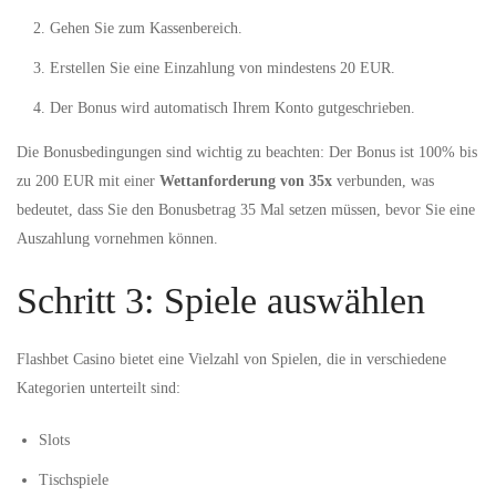
Gehen Sie zum Kassenbereich.
Erstellen Sie eine Einzahlung von mindestens 20 EUR.
Der Bonus wird automatisch Ihrem Konto gutgeschrieben.
Die Bonusbedingungen sind wichtig zu beachten: Der Bonus ist 100% bis
zu 200 EUR mit einer
Wettanforderung von 35x
verbunden, was
bedeutet, dass Sie den Bonusbetrag 35 Mal setzen müssen, bevor Sie eine
Auszahlung vornehmen können.
Schritt 3: Spiele auswählen
Flashbet Casino bietet eine Vielzahl von Spielen, die in verschiedene
Kategorien unterteilt sind:
Slots
Tischspiele