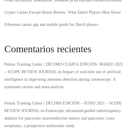
Pelaa Bitcoinilla: maksutavat, bonukset ja turvallinen rekisteröityminen
Crypto Casino Europe Bonus Review: What Dutch Players Must Know
Ethereum casino app and mobile guide for Dutch players
Comentarios recientes
Pentax Training Center | DÉCIMO CUARTA EDICIÓN- MARZO 2022
– SCOPE REVIEW JOURNAL
en
Impact of real-time use of artificial
intelligence in improving adenoma detection during colonoscopy: A
systematic review and meta-analysis
Pentax Training Center | DÉCIMA EDICIÓN – JUNIO 2021 – SCOPE
REVIEW JOURNAL
en
Endoscopic ultrasound-guided radiofrequency
ablation for pancreatic neuroendocrine tumors and pancreatic cystic
neoplasms: a prospective multicenter study