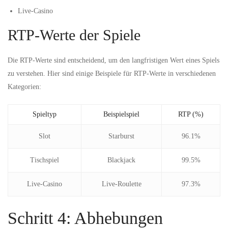
Live-Casino
RTP-Werte der Spiele
Die RTP-Werte sind entscheidend, um den langfristigen Wert eines Spiels
zu verstehen. Hier sind einige Beispiele für RTP-Werte in verschiedenen
Kategorien:
Spieltyp
Beispielspiel
RTP (%)
Slot
Starburst
96.1%
Tischspiel
Blackjack
99.5%
Live-Casino
Live-Roulette
97.3%
Schritt 4: Abhebungen