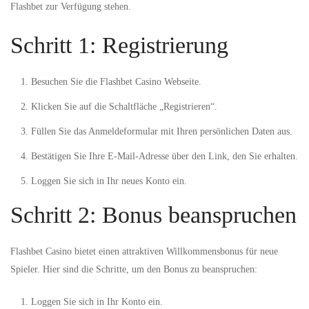
Flashbet zur Verfügung stehen.
Schritt 1: Registrierung
Besuchen Sie die
Flashbet Casino Webseite
.
Klicken Sie auf die Schaltfläche „Registrieren“.
Füllen Sie das Anmeldeformular mit Ihren persönlichen Daten aus.
Bestätigen Sie Ihre E-Mail-Adresse über den Link, den Sie erhalten.
Loggen Sie sich in Ihr neues Konto ein.
Schritt 2: Bonus beanspruchen
Flashbet Casino bietet einen attraktiven Willkommensbonus für neue
Spieler. Hier sind die Schritte, um den Bonus zu beanspruchen:
Loggen Sie sich in Ihr Konto ein.