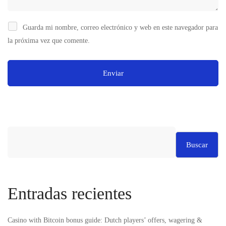
Guarda mi nombre, correo electrónico y web en este navegador para
la próxima vez que comente.
Buscar
Entradas recientes
Casino with Bitcoin bonus guide: Dutch players’ offers, wagering &