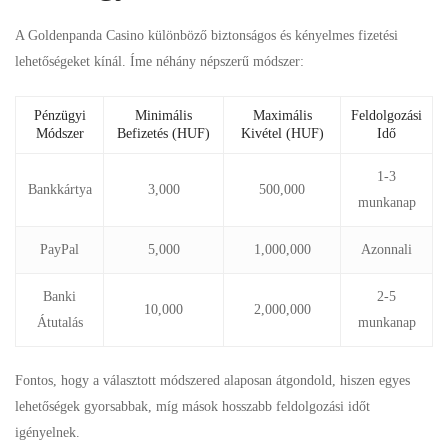
A Goldenpanda Casino különböző biztonságos és kényelmes fizetési
lehetőségeket kínál. Íme néhány népszerű módszer:
Pénzügyi
Minimális
Maximális
Feldolgozási
Módszer
Befizetés (HUF)
Kivétel (HUF)
Idő
1-3
Bankkártya
3,000
500,000
munkanap
PayPal
5,000
1,000,000
Azonnali
Banki
2-5
10,000
2,000,000
Átutalás
munkanap
Fontos, hogy a választott módszered alaposan átgondold, hiszen egyes
lehetőségek gyorsabbak, míg mások hosszabb feldolgozási időt
igényelnek.