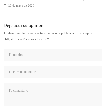
26 de mayo de 2026
Deje aquí su opinión
Tu dirección de correo electrónico no será publicada.
Los campos
obligatorios están marcados con
*