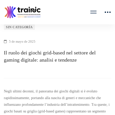
Il
SIN CATEGORÍA
ruolo
5 de mayo de 2025
dei
Il ruolo dei giochi grid-based nel settore del
gaming digitale: analisi e tendenze
giochi
grid-
based
Negli ultimi decenni, il panorama dei giochi digitali si è evoluto
nel
rapidissimamente, portando alla nascita di generi e meccaniche che
influenzano profondamente l’industria dell’intrattenimento. Tra queste, i
settore
giochi basati su griglia (grid-based games) rappresentano un segmento