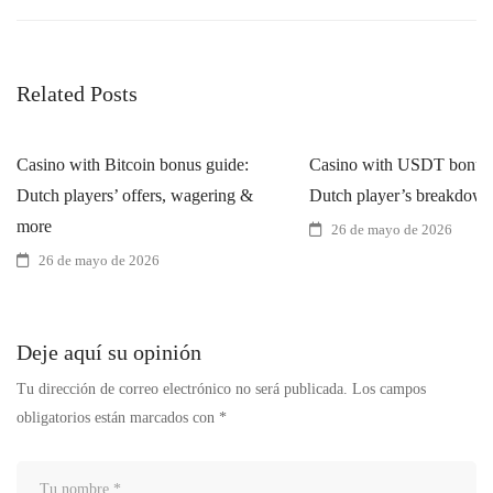
Related Posts
Casino with Bitcoin bonus guide:
Casino with USDT bonus 
Dutch players’ offers, wagering &
Dutch player’s breakdow
more
26 de mayo de 2026
26 de mayo de 2026
Deje aquí su opinión
Tu dirección de correo electrónico no será publicada.
Los campos
obligatorios están marcados con
*