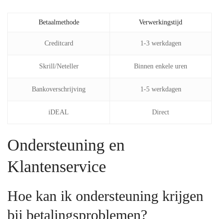
Betaalmethode
Verwerkingstijd
Creditcard
1-3 werkdagen
Skrill/Neteller
Binnen enkele uren
Bankoverschrijving
1-5 werkdagen
iDEAL
Direct
Ondersteuning en
Klantenservice
Hoe kan ik ondersteuning krijgen
bij betalingsproblemen?