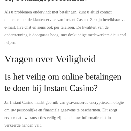
Als u problemen ondervindt met betalingen, kunt u altijd contact
opnemen met de klantenservice van Instant Casino. Ze zijn bereikbaar via
e-mail, live chat en soms ook per telefoon. De kwaliteit van de
ondersteuning is doorgaans hoog, met deskundige medewerkers die u snel
helpen.
Vragen over Veiligheid
Is het veilig om online betalingen
te doen bij Instant Casino?
Ja, Instant Casino maakt gebruik van geavanceerde encryptietechnologie
om uw persoonlijke en financiële gegevens te beschermen. Dit zorgt
ervoor dat uw transacties veilig zijn en dat uw informatie niet in
verkeerde handen valt.