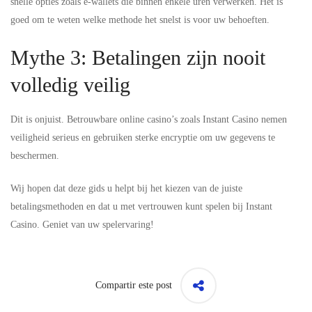
snelle opties zoals e-wallets die binnen enkele uren verwerken. Het is
goed om te weten welke methode het snelst is voor uw behoeften.
Mythe 3: Betalingen zijn nooit
volledig veilig
Dit is onjuist. Betrouwbare online casino’s zoals Instant Casino nemen
veiligheid serieus en gebruiken sterke encryptie om uw gegevens te
beschermen.
Wij hopen dat deze gids u helpt bij het kiezen van de juiste
betalingsmethoden en dat u met vertrouwen kunt spelen bij Instant
Casino. Geniet van uw spelervaring!
Compartir este post