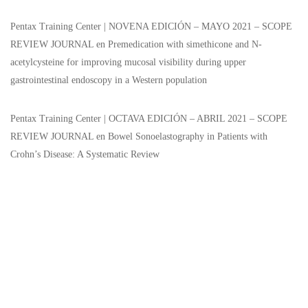
Pentax Training Center | NOVENA EDICIÓN – MAYO 2021 – SCOPE
REVIEW JOURNAL
en
Premedication with simethicone and N-
acetylcysteine for improving mucosal visibility during upper
gastrointestinal endoscopy in a Western population
Pentax Training Center | OCTAVA EDICIÓN – ABRIL 2021 – SCOPE
REVIEW JOURNAL
en
Bowel Sonoelastography in Patients with
Crohn’s Disease: A Systematic Review