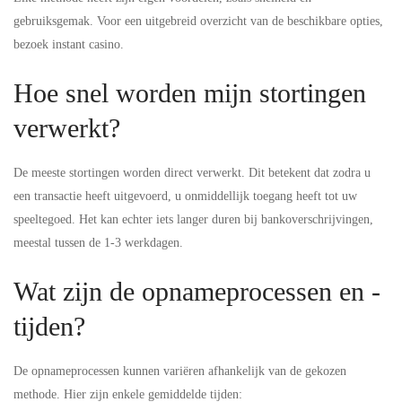
gebruiksgemak. Voor een uitgebreid overzicht van de beschikbare opties,
bezoek
instant casino
.
Hoe snel worden mijn stortingen
verwerkt?
De meeste stortingen worden direct verwerkt. Dit betekent dat zodra u
een transactie heeft uitgevoerd, u onmiddellijk toegang heeft tot uw
speeltegoed. Het kan echter iets langer duren bij bankoverschrijvingen,
meestal tussen de 1-3 werkdagen.
Wat zijn de opnameprocessen en -
tijden?
De opnameprocessen kunnen variëren afhankelijk van de gekozen
methode. Hier zijn enkele gemiddelde tijden: