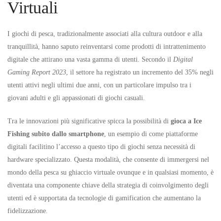
Virtuali
I giochi di pesca, tradizionalmente associati alla cultura outdoor e alla
tranquillità, hanno saputo reinventarsi come prodotti di intrattenimento
digitale che attirano una vasta gamma di utenti. Secondo il
Digital
Gaming Report 2023
, il settore ha registrato un incremento del 35% negli
utenti attivi negli ultimi due anni, con un particolare impulso tra i
giovani adulti e gli appassionati di giochi casuali.
Tra le innovazioni più significative spicca la possibilità di
gioca a Ice
Fishing subito dallo smartphone
, un esempio di come piattaforme
digitali facilitino l’accesso a questo tipo di giochi senza necessità di
hardware specializzato. Questa modalità, che consente di immergersi nel
mondo della pesca su ghiaccio virtuale ovunque e in qualsiasi momento, è
diventata una componente chiave della strategia di coinvolgimento degli
utenti ed è supportata da tecnologie di gamification che aumentano la
fidelizzazione.