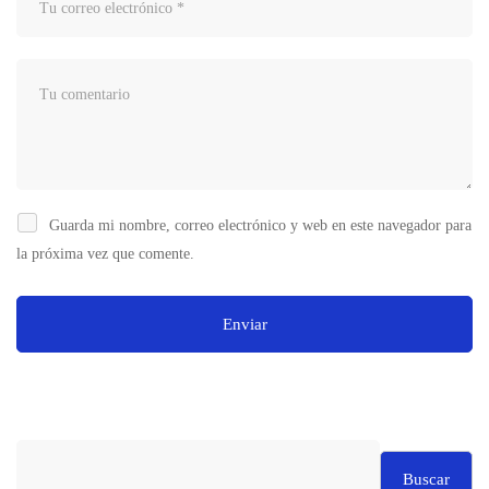
Guarda mi nombre, correo electrónico y web en este navegador para
la próxima vez que comente.
Buscar