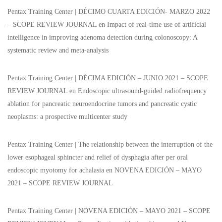
Pentax Training Center | DÉCIMO CUARTA EDICIÓN- MARZO 2022
– SCOPE REVIEW JOURNAL
en
Impact of real-time use of artificial
intelligence in improving adenoma detection during colonoscopy: A
systematic review and meta-analysis
Pentax Training Center | DÉCIMA EDICIÓN – JUNIO 2021 – SCOPE
REVIEW JOURNAL
en
Endoscopic ultrasound-guided radiofrequency
ablation for pancreatic neuroendocrine tumors and pancreatic cystic
neoplasms: a prospective multicenter study
Pentax Training Center | The relationship between the interruption of the
lower esophageal sphincter and relief of dysphagia after per oral
endoscopic myotomy for achalasia
en
NOVENA EDICIÓN – MAYO
2021 – SCOPE REVIEW JOURNAL
Pentax Training Center | NOVENA EDICIÓN – MAYO 2021 – SCOPE