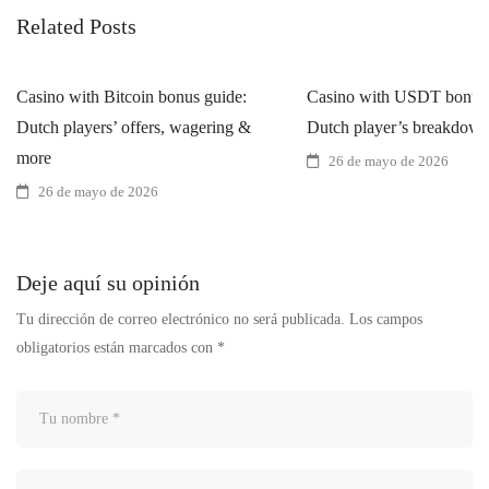
Related Posts
Casino with Bitcoin bonus guide:
Casino with USDT bonus 
Dutch players’ offers, wagering &
Dutch player’s breakdow
more
26 de mayo de 2026
26 de mayo de 2026
Deje aquí su opinión
Tu dirección de correo electrónico no será publicada.
Los campos
obligatorios están marcados con
*