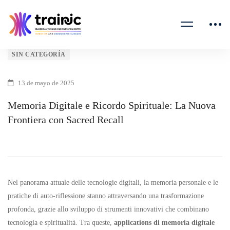
Memoria
SIN CATEGORÍA
Digitale
13 de mayo de 2025
e
Memoria Digitale e Ricordo Spirituale: La Nuova
Frontiera con Sacred Recall
Ricordo
Spirituale:
La
Nel panorama attuale delle tecnologie digitali, la memoria personale e le
Nuova
pratiche di auto-riflessione stanno attraversando una trasformazione
profonda, grazie allo sviluppo di strumenti innovativi che combinano
Frontiera
tecnologia e spiritualità. Tra queste,
applications di memoria digitale