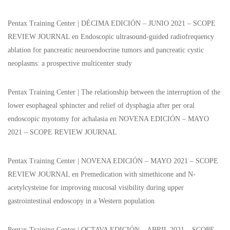
Pentax Training Center | DÉCIMA EDICIÓN – JUNIO 2021 – SCOPE
REVIEW JOURNAL
en
Endoscopic ultrasound-guided radiofrequency
ablation for pancreatic neuroendocrine tumors and pancreatic cystic
neoplasms: a prospective multicenter study
Pentax Training Center | The relationship between the interruption of the
lower esophageal sphincter and relief of dysphagia after per oral
endoscopic myotomy for achalasia
en
NOVENA EDICIÓN – MAYO
2021 – SCOPE REVIEW JOURNAL
Pentax Training Center | NOVENA EDICIÓN – MAYO 2021 – SCOPE
REVIEW JOURNAL
en
Premedication with simethicone and N-
acetylcysteine for improving mucosal visibility during upper
gastrointestinal endoscopy in a Western population
Pentax Training Center | OCTAVA EDICIÓN – ABRIL 2021 – SCOPE