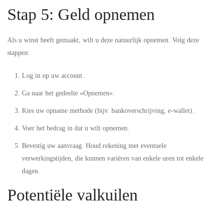
Stap 5: Geld opnemen
Als u winst heeft gemaakt, wilt u deze natuurlijk opnemen. Volg deze
stappen:
Log in op uw account.
Ga naar het gedeelte «Opnemen».
Kies uw opname methode (bijv. bankoverschrijving, e-wallet).
Voer het bedrag in dat u wilt opnemen.
Bevestig uw aanvraag. Houd rekening met eventuele
verwerkingstijden, die kunnen variëren van enkele uren tot enkele
dagen.
Potentiële valkuilen