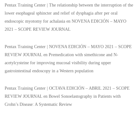
Pentax Training Center | The relationship between the interruption of the
lower esophageal sphincter and relief of dysphagia after per oral
endoscopic myotomy for achalasia
en
NOVENA EDICIÓN – MAYO
2021 – SCOPE REVIEW JOURNAL
Pentax Training Center | NOVENA EDICIÓN – MAYO 2021 – SCOPE
REVIEW JOURNAL
en
Premedication with simethicone and N-
acetylcysteine for improving mucosal visibility during upper
gastrointestinal endoscopy in a Western population
Pentax Training Center | OCTAVA EDICIÓN – ABRIL 2021 – SCOPE
REVIEW JOURNAL
en
Bowel Sonoelastography in Patients with
Crohn’s Disease: A Systematic Review