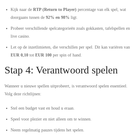
Kijk naar de
RTP (Return to Player)
percentage van elk spel, wat
doorgaans tussen de
92% en 98%
ligt.
Probeer verschillende spelcategorieën zoals gokkasten, tafelspellen en
live casino.
Let op de inzetlimieten, die verschillen per spel. Dit kan variëren van
EUR 0,10
tot
EUR 100
per spin of hand.
Stap 4: Verantwoord spelen
Wanneer u nieuwe spellen uitprobeert, is verantwoord spelen essentieel.
Volg deze richtlijnen:
Stel een budget vast en houd u eraan.
Speel voor plezier en niet alleen om te winnen.
Neem regelmatig pauzes tijdens het spelen.