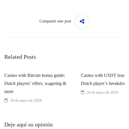
Compartir este post
Related Posts
Casino with Bitcoin bonus guide:
Casino with USDT bonus 
Dutch players’ offers, wagering &
Dutch player’s breakdow
more
26 de mayo de 2026
26 de mayo de 2026
Deje aquí su opinión