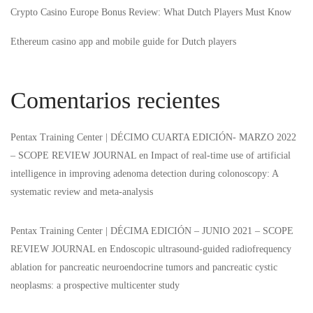
Crypto Casino Europe Bonus Review: What Dutch Players Must Know
Ethereum casino app and mobile guide for Dutch players
Comentarios recientes
Pentax Training Center | DÉCIMO CUARTA EDICIÓN- MARZO 2022
– SCOPE REVIEW JOURNAL
en
Impact of real-time use of artificial
intelligence in improving adenoma detection during colonoscopy: A
systematic review and meta-analysis
Pentax Training Center | DÉCIMA EDICIÓN – JUNIO 2021 – SCOPE
REVIEW JOURNAL
en
Endoscopic ultrasound-guided radiofrequency
ablation for pancreatic neuroendocrine tumors and pancreatic cystic
neoplasms: a prospective multicenter study