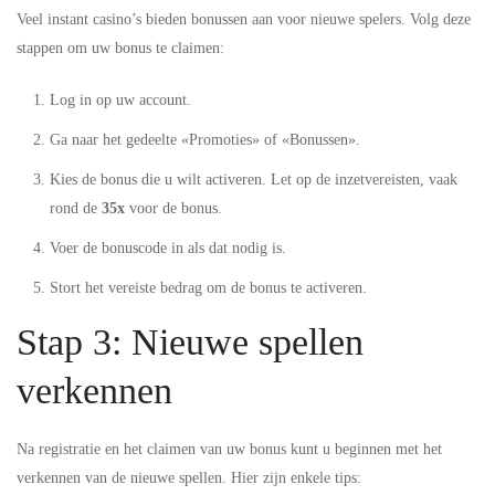
Veel instant casino’s bieden bonussen aan voor nieuwe spelers. Volg deze
stappen om uw bonus te claimen:
Log in op uw account.
Ga naar het gedeelte «Promoties» of «Bonussen».
Kies de bonus die u wilt activeren. Let op de inzetvereisten, vaak
rond de
35x
voor de bonus.
Voer de bonuscode in als dat nodig is.
Stort het vereiste bedrag om de bonus te activeren.
Stap 3: Nieuwe spellen
verkennen
Na registratie en het claimen van uw bonus kunt u beginnen met het
verkennen van de nieuwe spellen. Hier zijn enkele tips: