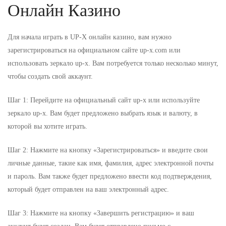
Онлайн Казино
Для начала играть в UP-X онлайн казино, вам нужно
зарегистрироваться на официальном сайте up-x.com или
использовать зеркало up-x. Вам потребуется только несколько минут,
чтобы создать свой аккаунт.
Шаг 1: Перейдите на официальный сайт up-x или используйте
зеркало up-x. Вам будет предложено выбрать язык и валюту, в
которой вы хотите играть.
Шаг 2: Нажмите на кнопку «Зарегистрироваться» и введите свои
личные данные, такие как имя, фамилия, адрес электронной почты
и пароль. Вам также будет предложено ввести код подтверждения,
который будет отправлен на ваш электронный адрес.
Шаг 3: Нажмите на кнопку «Завершить регистрацию» и ваш