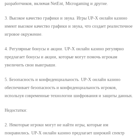
разработчиков, включая NetEnt, Microgaming и другие.
3. Высокое качество графики и звука. Игры UP-X онлайн казино
имеют высокое качество графики и звука, что создает реалистичное
игровое окружение.
4. Регулярные бонусы и акции. UP-X онлайн казино регулярно
предлагает бонусы и акции, которые могут помочь игрокам
увеличить свои выигрыши.
5. Безопасность и конфиденциальность. UP-X онлайн казино
обеспечивает безопасность и конфиденциальность игроков,
используя современные технологии шифрования и защиты данных.
Недостатки:
2. Некоторые игроки могут не найти игры, которые им
понравились. UP-X онлайн казино предлагает широкий спектр