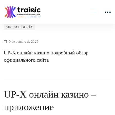
UP-
SIN CATEGORÍA
X
5 de octubre de 2025
онлайн
UP-X онлайн казино подробный обзор
официального сайта
казино
подробный
обзор
UP-X онлайн казино –
официального
приложение
сайта