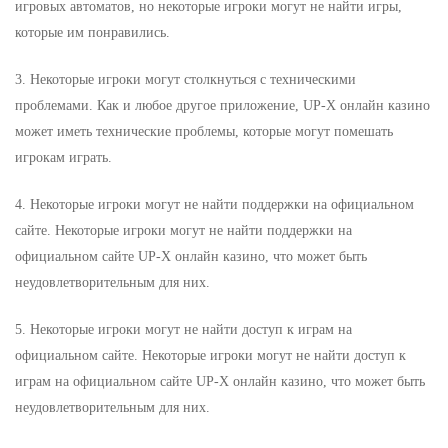
игровых автоматов, но некоторые игроки могут не найти игры,
которые им понравились.
3. Некоторые игроки могут столкнуться с техническими
проблемами. Как и любое другое приложение, UP-X онлайн казино
может иметь технические проблемы, которые могут помешать
игрокам играть.
4. Некоторые игроки могут не найти поддержки на официальном
сайте. Некоторые игроки могут не найти поддержки на
официальном сайте UP-X онлайн казино, что может быть
неудовлетворительным для них.
5. Некоторые игроки могут не найти доступ к играм на
официальном сайте. Некоторые игроки могут не найти доступ к
играм на официальном сайте UP-X онлайн казино, что может быть
неудовлетворительным для них.