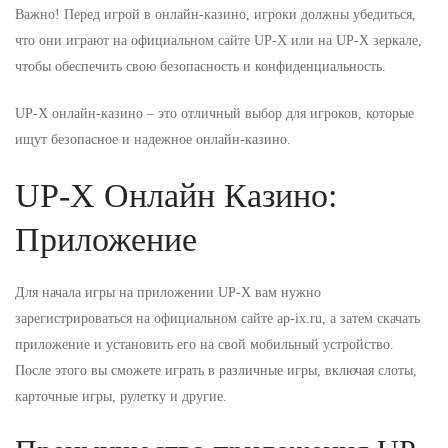
Важно! Перед игрой в онлайн-казино, игроки должны убедиться,
что они играют на официальном сайте UP-X или на UP-X зеркале,
чтобы обеспечить свою безопасность и конфиденциальность.
UP-X онлайн-казино – это отличный выбор для игроков, которые
ищут безопасное и надежное онлайн-казино.
UP-X Онлайн Казино:
Приложение
Для начала игры на приложении UP-X вам нужно
зарегистрироваться на официальном сайте ap-ix.ru, а затем скачать
приложение и установить его на свой мобильный устройство.
После этого вы сможете играть в различные игры, включая слоты,
карточные игры, рулетку и другие.