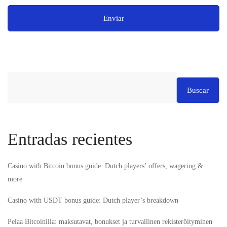
Buscar
Entradas recientes
Casino with Bitcoin bonus guide: Dutch players’ offers, wagering &
more
Casino with USDT bonus guide: Dutch player’s breakdown
Pelaa Bitcoinilla: maksutavat, bonukset ja turvallinen rekisteröityminen