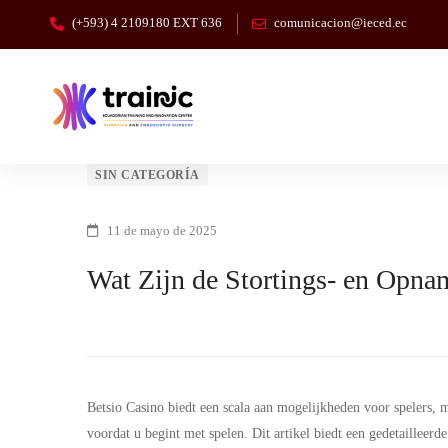
(+593) 4 2109180 EXT 636
comunicacion@ieced.ec
Wat
SIN CATEGORÍA
Zijn
11 de mayo de 2025
de
Wat Zijn de Stortings- en Opnam
Stortings-
en
Opname
Betsio Casino biedt een scala aan mogelijkheden voor spelers, m
voordat u begint met spelen. Dit artikel biedt een gedetailleerd