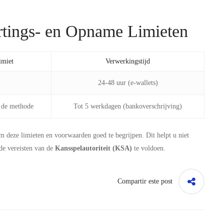
ortings- en Opname Limieten
imiet
Verwerkingstijd
24-48 uur (e-wallets)
 de methode
Tot 5 werkdagen (bankoverschrijving)
 om deze limieten en voorwaarden goed te begrijpen. Dit helpt u niet
de vereisten van de
Kansspelautoriteit (KSA)
te voldoen.
Compartir este post