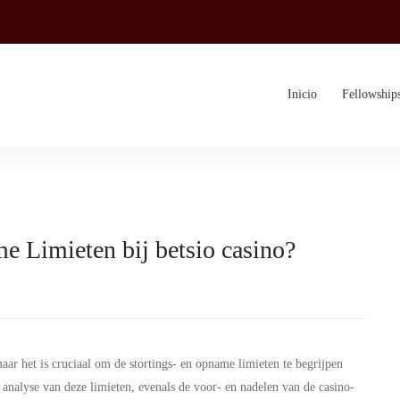
Inicio
Fellowship
e Limieten bij betsio casino?
aar het is cruciaal om de stortings- en opname limieten te begrijpen
e analyse van deze limieten, evenals de voor- en nadelen van de casino-